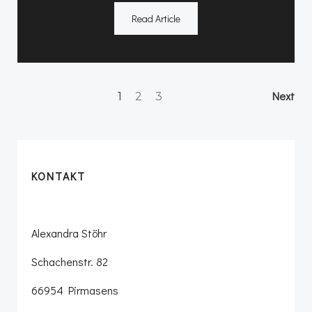
Read Article
Posts
Po
Page
Page
Page
Next
1
2
3
navigation
na
KONTAKT
Alexandra Stöhr
Schachenstr. 82
66954 Pirmasens