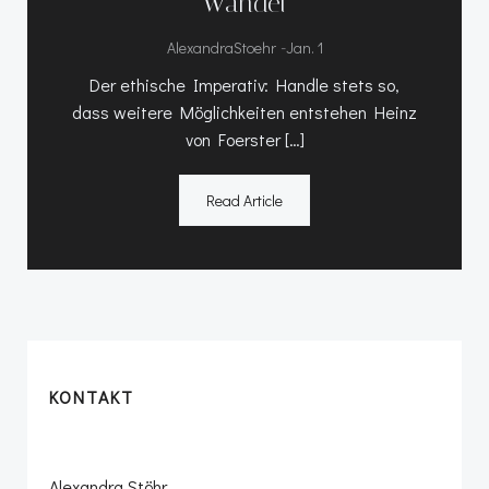
Wandel
-
AlexandraStoehr
Jan. 1
Der ethische Imperativ: Handle stets so,
dass weitere Möglichkeiten entstehen Heinz
von Foerster […]
Read Article
KONTAKT
Alexandra Stöhr